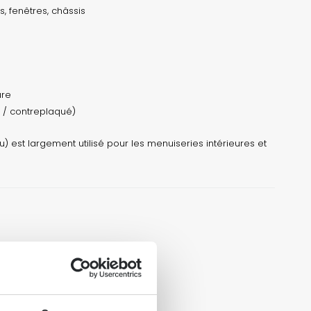
s, fenêtres, châssis
ure
x / contreplaqué)
 est largement utilisé pour les menuiseries intérieures et
abri
ommandé