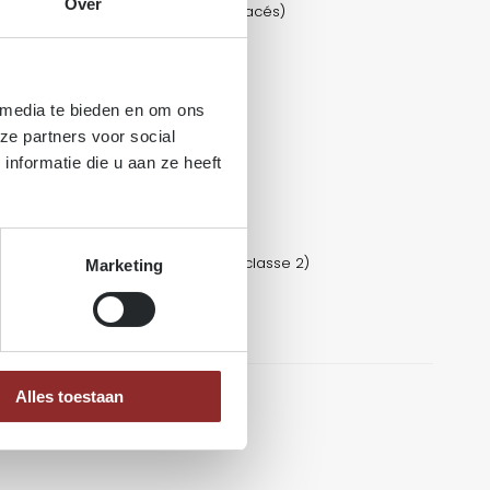
Over
avec éventuellement des tons violacés)
:
 (≈ SG 0,68)
 media te bieden en om ons
ze partners voor social
nformatie die u aan ze heeft
rmation; grain parfois contrefilé
s; le Nemesu est classé durable (classe 2)
Marketing
 se finit facilement
Alles toestaan