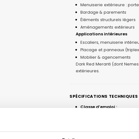
Menuiserie extérieure : porte
Bardage & parements
Éléments structurels légers
Aménagements extérieurs
Applications intérieures
Escaliers, menuiserie intérie
Placage et panneaux (triple
Mobilier & agencements
Dark Red Meranti (dont Nemesu)
extérieures.
SPÉCIFICATIONS TECHNIQUES
Classe d’emploi :
Classe 2 – intérieur ou sous 
Aptitude à la finition :
Bonne – pré‑perçage rec
Couleur :