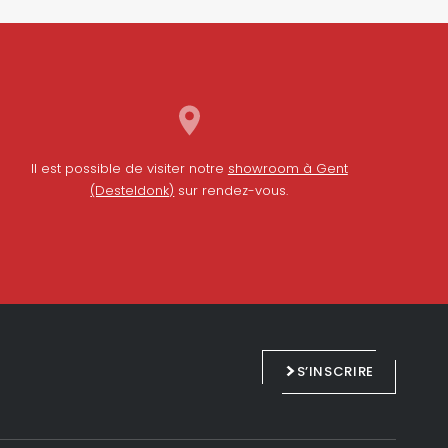
Il est possible de visiter notre
showroom à Gent
(Desteldonk)
sur rendez-vous.
L
F
i
a
n
c
S’INSCRIRE
k
e
e
b
d
o