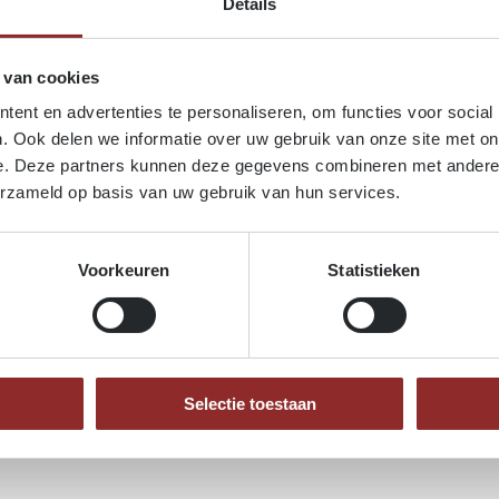
Details
Rouge foncé à brun rouge (
Masse volumique moyenne 
±680 kg/m³ à 12 % d’humidité
 van cookies
Retrait radial :
ent en advertenties te personaliseren, om functies voor social
2 %
. Ook delen we informatie over uw gebruik van onze site met on
Retrait tangentiel :
4 %
e. Deze partners kunnen deze gegevens combineren met andere i
Stabilité dimensionnelle :
erzameld op basis van uw gebruik van hun services.
Bonne – léger risque de défo
Durabilité (champignons) :
Classe 2–4 selon les espèce
Voorkeuren
Statistieken
Usinabilité :
Bonne – se scie, se rabote et
Selectie toestaan