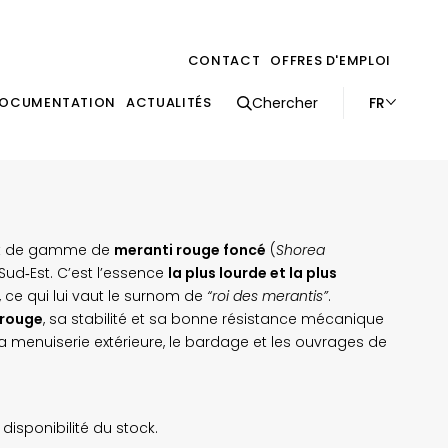
CONTACT
OFFRES D'EMPLOI
FR
OCUMENTATION
ACTUALITÉS
Chercher
aut de gamme de
meranti rouge foncé
(
Shorea
u Sud‑Est. C’est l’essence
la plus lourde et la plus
 ce qui lui vaut le surnom de
“roi des merantis”
.
 rouge
, sa stabilité et sa bonne résistance mécanique
a menuiserie extérieure, le bardage et les ouvrages de
 disponibilité du stock.