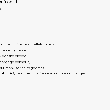
ôt à Gand.
.
ouge, parfois avec reflets violets
ennement grossier
e densité élevée
‑perçage conseillé)
 pour menuiseries exigeantes
abilité 2
, ce qui rend le Nemesu adapté aux usages