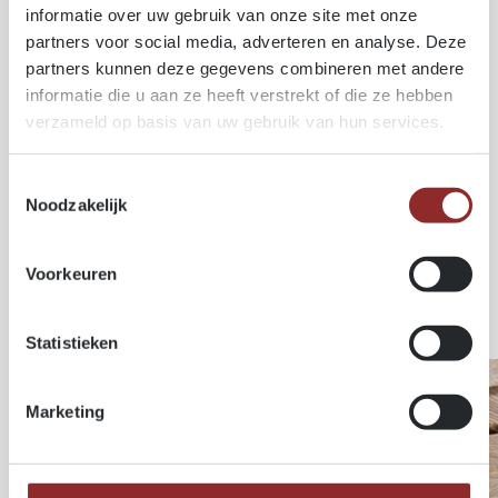
Résistance en flexion:
89 N/mm²
informatie over uw gebruik van onze site met onze
Module d’élasticité:
13.500 N/mm²
partners voor social media, adverteren en analyse. Deze
Retrait tangentiel:
7,90%
partners kunnen deze gegevens combineren met andere
Retrait radial:
3,10%
informatie die u aan ze heeft verstrekt of die ze hebben
Imprégnabilité:
Aubier moyennement à faiblement
verzameld op basis van uw gebruik van hun services.
imprégnable – duramen non imprégnable
TF_ACTT_Europese-Douglas_NL.pdf
Toestemmingsselectie
Noodzakelijk
Voorkeuren
Produits similaires
Statistieken
Marketing