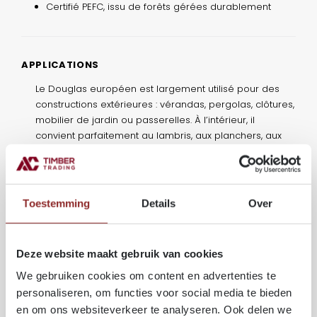
Certifié PEFC, issu de forêts gérées durablement
APPLICATIONS
Le Douglas européen est largement utilisé pour des
constructions extérieures : vérandas, pergolas, clôtures,
mobilier de jardin ou passerelles. À l’intérieur, il
convient parfaitement au lambris, aux planchers, aux
plafonds et au revêtement mural.
Toestemming
Details
Over
SPÉCIFICATIONS TECHNIQUES
Classe de durabilité naturelle:
3
Classe de résistance:
C18 – C24
Deze website maakt gebruik van cookies
Réaction au feu:
D‑s2, d0
We gebruiken cookies om content en advertenties te
Densité moyenne:
550 kg/m³
personaliseren, om functies voor social media te bieden
Résistance au cisaillement:
9,5 N/mm²
en om ons websiteverkeer te analyseren. Ook delen we