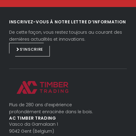
L
F
i
a
INSCRIVEZ-VOUS À NOTRE LETTRE D’INFORMATION
n
c
k
e
De cette façon, vous restez toujours au courant des
e
b
dernières actualités et innovations.
d
o
S’INSCRIRE
i
o
n
k
Plus de 280 ans d’expérience
profondément enracinée dans le bois.
AC TIMBER TRADING
Vasco da Gama­laan 1
9042 Gent (Belgium)