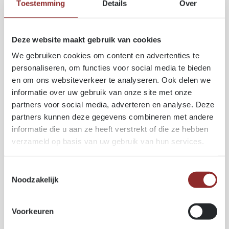
ISPM15.
Toestemming
Details
Over
Bois de charpente
Utilisé pour poutres, montants, ossatures et éléments
porteurs.
Deze website maakt gebruik van cookies
Construction ossature bois
We gebruiken cookies om content en advertenties te
Grâce à sa légèreté, sa bonne capacité mécanique
personaliseren, om functies voor social media te bieden
et sa facilité de mise en œuvre, l’épicéa est idéal
en om ons websiteverkeer te analyseren. Ook delen we
pour les montants, panneaux et éléments structurels
informatie over uw gebruik van onze site met onze
des constructions à ossature bois.
partners voor social media, adverteren en analyse. Deze
partners kunnen deze gegevens combineren met andere
informatie die u aan ze heeft verstrekt of die ze hebben
SPÉCIFICATIONS TECHNIQUES
verzameld op basis van uw gebruik van hun services.
Certification :
Disponible avec certification
PEFC
ou
FSC®
.
Toestemmingsselectie
Traitement HT (ISPM15) :
Noodzakelijk
Traitement thermique conforme à la norme ISPM15,
destiné principalement aux applications
d’emballage.
Voorkeuren
Origine :