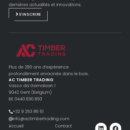
e
b
dernières actualités et innovations.
d
o
S’INSCRIRE
i
o
n
k
Plus de 280 ans d’expérience
profondément enracinée dans le bois.
AC TIMBER TRADING
Vasco da Gama­laan 1
9042 Gent (Belgium)
BE 0440.690.893
+32 9 253 86 61
info@actimbertrading.com
Accueil
Contact