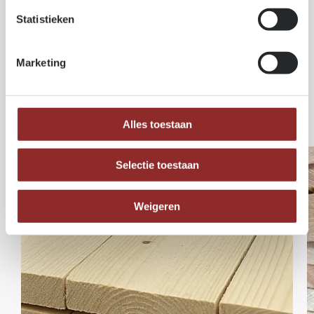
Épicéa d’Europe centrale, provenant des Alpes ou des
Statistieken
Ardennes.
Marketing
Produits similaires
Alles toestaan
Selectie toestaan
Weigeren