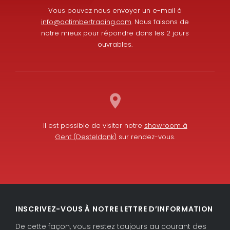
Vous pouvez nous envoyer un e-mail à
info@actimbertrading.com
. Nous faisons de
notre mieux pour répondre dans les 2 jours
ouvrables.
Il est possible de visiter notre
showroom à
Gent (Desteldonk)
sur rendez-vous.
L
F
i
a
INSCRIVEZ-VOUS À NOTRE LETTRE D’INFORMATION
n
c
k
e
De cette façon, vous restez toujours au courant des