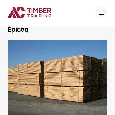
Offre
Épicéa
Bois résineux
Épicéa