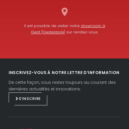
Il est possible de visiter notre
showroom à
Gent (Desteldonk)
sur rendez-vous.
L
F
i
a
INSCRIVEZ-VOUS À NOTRE LETTRE D’INFORMATION
n
c
k
e
De cette façon, vous restez toujours au courant des
e
b
dernières actualités et innovations.
d
o
S’INSCRIRE
i
o
n
k