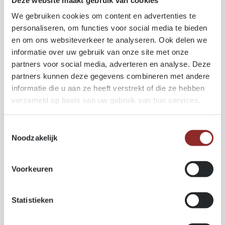
Gutex® Thermoflex
We gebruiken cookies om content en advertenties te
personaliseren, om functies voor social media te bieden
Panneau semi-rigide en fibres de bois pour l'isolation
en om ons websiteverkeer te analyseren. Ook delen we
entre chevrons et l'isolation des compartiments. Le
informatie over uw gebruik van onze site met onze
panneau semi-rigide en fibres de bois convainc par
partners voor social media, adverteren en analyse. Deze
sa structure fibreuse unique, qui assure une stabilité
partners kunnen deze gegevens combineren met andere
et une force de serrage exceptionnelles. Il s'insère
informatie die u aan ze heeft verstrekt of die ze hebben
facilement dans le compartiment où il offre une
verzameld op basis van uw gebruik van hun services.
isolation de qualité et d'une durée supérieure à la
moyenne.
Toestemmingsselectie
Grande force de serrage et stabilité pour une
Noodzakelijk
isolation thermique durablement efficace
Tapis isolant à faible émission de poussière,
Voorkeuren
favorise un travail agréable et propre
Découpe rapide et précise, économie de temps et
de chutes
Statistieken
Dimensions du produit