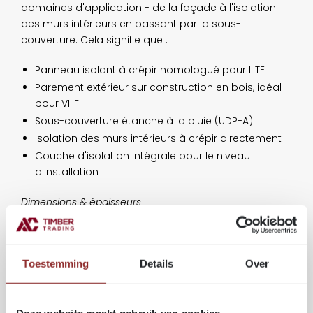
domaines d'application - de la façade à l'isolation
des murs intérieurs en passant par la sous-
couverture. Cela signifie que :
Panneau isolant à crépir homologué pour l'ITE
Parement extérieur sur construction en bois, idéal
pour VHF
Sous-couverture étanche à la pluie (UDP-A)
Isolation des murs intérieurs à crépir directement
Couche d'isolation intégrale pour le niveau
d'installation
Dimensions & épaisseurs
Format 1900 × 600 mm :
Épais : 40 / 60 / 80 / 100 /
120 / 140 / 160 / 180 mm
Toestemming
Details
Over
Format 2550 × 600 mm :
Épais : 60 / 80 / 100 mm
Format 3000 × 1250 mm :
Épais : 60 mm
Conductivité thermique (λ) :
0,040 W/mK
Deze website maakt gebruik van cookies