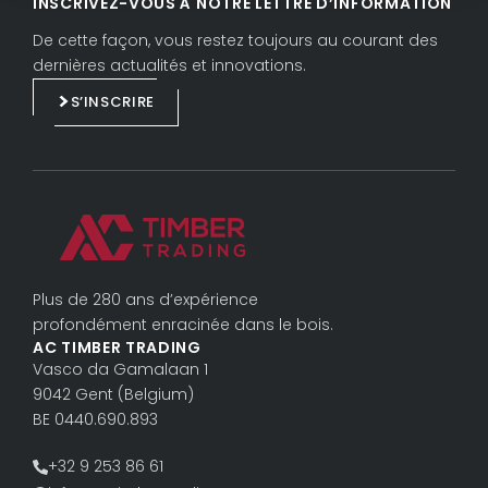
INSCRIVEZ-VOUS À NOTRE LETTRE D’INFORMATION
n
c
k
e
De cette façon, vous restez toujours au courant des
e
b
dernières actualités et innovations.
d
o
S’INSCRIRE
i
o
n
k
Plus de 280 ans d’expérience
profondément enracinée dans le bois.
AC TIMBER TRADING
Vasco da Gama­laan 1
9042 Gent (Belgium)
BE 0440.690.893
+32 9 253 86 61