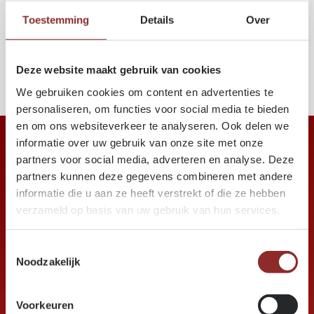
collage
Toestemming
Details
Over
contrôle & certificats
Une offre complète pour des produits bois
entièrement préparés et prêts à l’emploi.
Deze website maakt gebruik van cookies
We gebruiken cookies om content en advertenties te
personaliseren, om functies voor social media te bieden
en om ons websiteverkeer te analyseren. Ook delen we
informatie over uw gebruik van onze site met onze
partners voor social media, adverteren en analyse. Deze
partners kunnen deze gegevens combineren met andere
informatie die u aan ze heeft verstrekt of die ze hebben
verzameld op basis van uw gebruik van hun services.
Les jours de semaine, vous pouvez nous
joindre pendant les heures de bureau au
+32
Toestemmingsselectie
9 253 86 61
.
Noodzakelijk
Voorkeuren