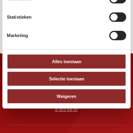
imprégnation
collage
contrôle et documentation CE / DoP
Statistieken
Une gamme complète de services pour un bois prêt à
l’emploi, conforme aux exigences professionnelles.
Marketing
Alles toestaan
Selectie toestaan
Weigeren
Les jours de semaine, vous pouvez nous
joindre pendant les heures de bureau au
+32
9 253 86 61
.