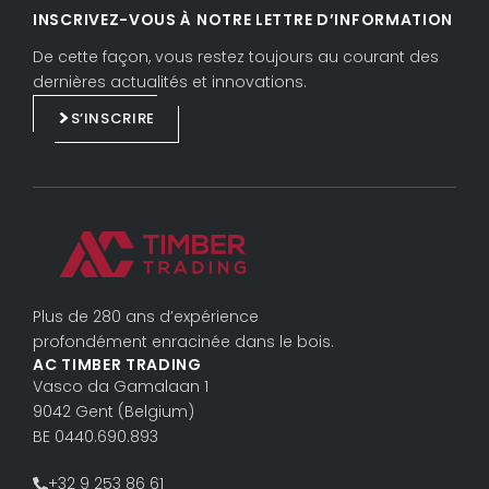
i
a
INSCRIVEZ-VOUS À NOTRE LETTRE D’INFORMATION
n
c
k
e
De cette façon, vous restez toujours au courant des
e
b
dernières actualités et innovations.
d
o
S’INSCRIRE
i
o
n
k
Plus de 280 ans d’expérience
profondément enracinée dans le bois.
AC TIMBER TRADING
Vasco da Gama­laan 1
9042 Gent (Belgium)
BE 0440.690.893
+32 9 253 86 61