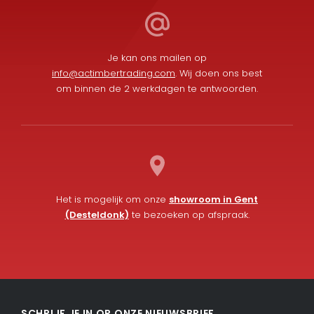
Je kan ons mailen op
info@actimbertrading.com
. Wij doen ons best
om binnen de 2 werkdagen te antwoorden.
Het is mogelijk om onze
showroom in Gent
(Desteldonk)
te bezoeken op afspraak.
L
F
i
a
SCHRIJF JE IN OP ONZE NIEUWSBRIEF