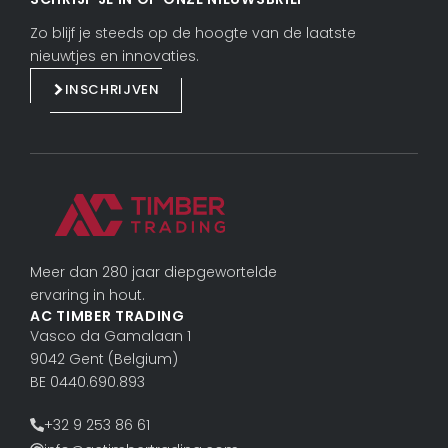
n
c
k
e
Zo blijf je steeds op de hoogte van de laatste
e
b
nieuwtjes en innovaties.
d
o
INSCHRIJVEN
i
o
n
k
Meer dan 280 jaar diepgewortelde
ervaring in hout.
AC TIMBER TRADING
Vasco da Gama­laan 1
9042 Gent (Belgium)
BE 0440.690.893
+32 9 253 86 61