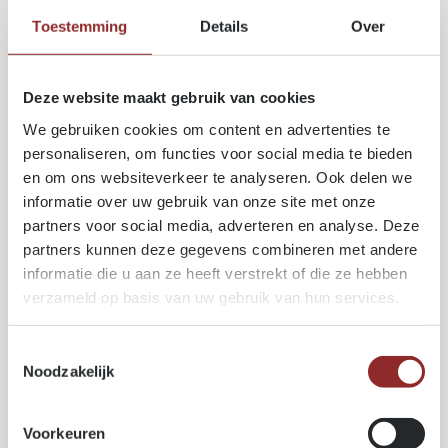
Plafonddelen & wandafwerking
Toestemming
Details
Over
Licht in gewicht, eenvoudig te monteren en
esthetisch.
Toepassingen buiten (met verduurzaming)
Deze website maakt gebruik van cookies
Doordat het spinthout uitstekend impregneerbaar is,
is Grenen zeer geschikt voor:
We gebruiken cookies om content en advertenties te
gevelprofielen
personaliseren, om functies voor social media te bieden
buitenbetimmering
en om ons websiteverkeer te analyseren. Ook delen we
tuinconstructies
informatie over uw gebruik van onze site met onze
terrassen (na behandeling)
partners voor social media, adverteren en analyse. Deze
partners kunnen deze gegevens combineren met andere
informatie die u aan ze heeft verstrekt of die ze hebben
verzameld op basis van uw gebruik van hun services.
TECHNISCHE SPECIFICATIES
Algemeen
Toestemmingsselectie
Houtsoort:
Grenen –
Pinus sylvestris
Noodzakelijk
Land van oorsprong:
Noorwegen, Zweden, Finland,
Letland, Estland, Litouwen, Duitsland, Polen
Fysische eigenschappen
Voorkeuren