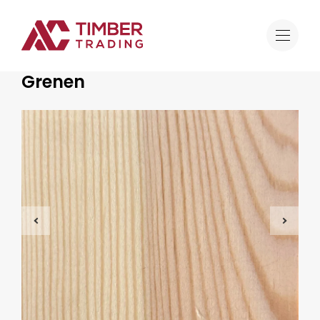
Aanbod
Grenen
Naaldhout
Grenen