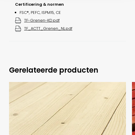
Certificering & normen
FSC®, PEFC, ISPM15, CE
TF-Grenen-KD.pdf
TF_ACTT_Grenen_NL.pdf
Gerelateerde producten