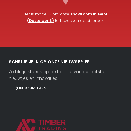
Het is mogelijk om onze
showroom in Gent
(Desteldonk)
te bezoeken op afspraak.
L
F
i
a
SCHRIJF JE IN OP ONZE NIEUWSBRIEF
n
c
k
e
Zo blijf je steeds op de hoogte van de laatste
e
b
nieuwtjes en innovaties.
d
o
INSCHRIJVEN
i
o
n
k