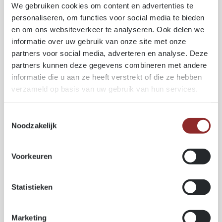
Decoratieve panelen
We gebruiken cookies om content en advertenties te
personaliseren, om functies voor social media te bieden
en om ons websiteverkeer te analyseren. Ook delen we
TECHNISCHE SPECIFICATIES
informatie over uw gebruik van onze site met onze
partners voor social media, adverteren en analyse. Deze
Duurzaamheidsklasse:
partners kunnen deze gegevens combineren met andere
Klasse 4 (gebruiksklasse) – kernhout zelf:
klasse 1
informatie die u aan ze heeft verstrekt of die ze hebben
zeer duurzaam
verzameld op basis van uw gebruik van hun services.
Aptitude afwerking:
Moeilijk – voorboren sterk aanbevolen
(Ipé is extreem dense en bevat soms silica.)
Toestemmingsselectie
Kleur:
Noodzakelijk
Brun jaunâtre à brun olive foncé, soms fijn geaderd
(Van geelbruin tot olijfbruin met donkere nuances.)
Voorkeuren
Gemiddelde densiteit:
±1050 kg/m³ bij 12% vochtgehalte
Elasticiteitsmodulus (MOE):
Statistieken
22.760 N/mm²
(Ipé draagt zeer zware belasting dankzij hoge MOE.)
Krimp radiaal:
Marketing