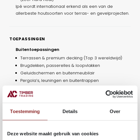
Ipé wordt internationaal erkend als een van de
allerbeste houtsoorten voor terras- en gevelprojecten.
TOEPASSINGEN
Buitentoepassingen
Terrassen & premium decking (Top 3 wereldwijd)
Brugdekken, passerelles & loopvlakken
Geluidschermen en buitenmeubilair
Pergola’s, leuningen en buitentrappen
Gevelbekleding & sidings
Zware constructies, stadsmeubilair en commerciële
projecten
Interieurtoepassingen
Toestemming
Details
Over
Parket & vloeren (zeer slijtvast)
Trappen
Hoogwaardig maatwerk
Deze website maakt gebruik van cookies