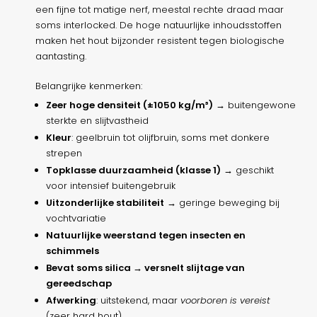
een fijne tot matige nerf, meestal rechte draad maar
soms interlocked. De hoge natuurlijke inhoudsstoffen
maken het hout bijzonder resistent tegen biologische
aantasting.
Belangrijke kenmerken:
Zeer hoge densiteit (±1050 kg/m³)
→ buitengewone
sterkte en slijtvastheid
Kleur
: geelbruin tot olijfbruin, soms met donkere
strepen
Topklasse duurzaamheid (klasse 1)
→ geschikt
voor intensief buitengebruik
Uitzonderlijke stabiliteit
→ geringe beweging bij
vochtvariatie
Natuurlijke weerstand tegen insecten en
schimmels
Bevat soms silica → versnelt slijtage van
gereedschap
Afwerking
: uitstekend, maar
voorboren is vereist
(zeer hard hout)