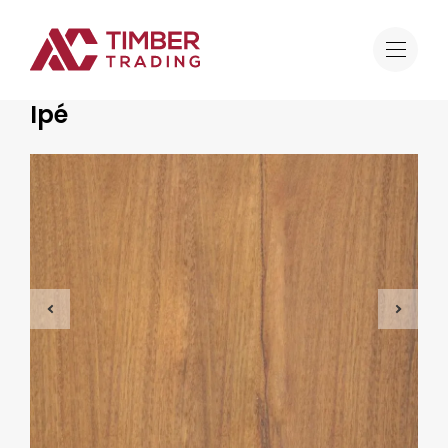
Aanbod
Ipé
Tropisch hardhout
Ipé