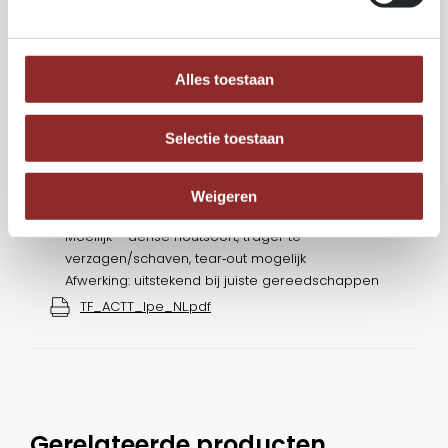
5,1%
Krimp tangentiaal:
6,4%
Volumieke stabiliteit:
Alles toestaan
Zeer goed – weinig beweging bij variërende
vochtigheid
Selectie toestaan
Duurzaamheid (fungi):
Klasse 1 – zeer duurzaam, ook bestand tegen
insecten
Weigeren
Bewerkbaarheid:
Moeilijk – dense houtsoort, trager te
verzagen/schaven, tear‑out mogelijk
Afwerking: uitstekend bij juiste gereedschappen
TF_ACTT_Ipe_NL.pdf
Gerelateerde producten