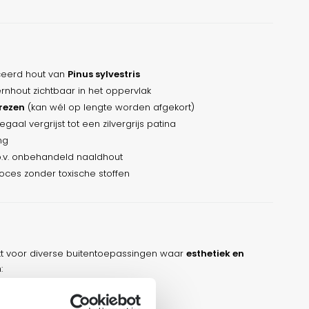
ceerd hout van
Pinus sylvestris
rnhout zichtbaar in het oppervlak
rezen
(kan wél op lengte worden afgekort)
aal vergrijst tot een zilvergrijs patina
ng
o.v. onbehandeld naaldhout
oces zonder toxische stoffen
kt voor diverse buitentoepassingen waar
esthetiek en
:
en, natuurlijke look
rnatief voor tropisch hardhout