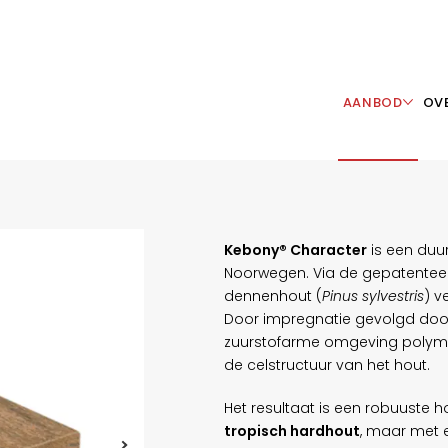
AANBOD
OV
Kebony® Character
is een duu
Noorwegen. Via de gepatente
dennenhout (
Pinus sylvestris
) v
Door impregnatie gevolgd door
zuurstofarme omgeving polymeri
de celstructuur van het hout.
Het resultaat is een robuuste 
tropisch hardhout
, maar met 