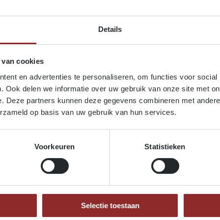
Constructiewerk
— robuust 
Daktoepassingen
Details
Wandelpaden, vlonders &
Steigers en havenconstruc
 van cookies
ent en advertenties te personaliseren, om functies voor social
TECHNISCHE SPECIFICATIES
. Ook delen we informatie over uw gebruik van onze site met on
Houtsoort:
Pinus sylvestris
e. Deze partners kunnen deze gegevens combineren met andere i
Duurzaamheidsklasse:
1–2
erzameld op basis van uw gebruik van hun services.
Weerbestendig en maatva
Zilvergrijze vergrijzing
bij b
Voorkeuren
Statistieken
Eco‑technologie:
volledig b
Onderhoudsarm:
enkel rein
Verbeterde hardheid en sl
DOP_HBVS_Kebony-Charac
NL_Kebony-Specification-T
Selectie toestaan