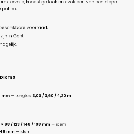
raktervolle, knoestige look en evolueert van een diepe
e patina.
 beschikbare voorraad.
ijn in Gent.
ogelijk.
 DIKTES
20 mm
— Lengtes:
3,00 / 3,60 / 4,20 m
 × 98 / 123 / 148 / 198 mm
— idem
/ 148 mm
— idem