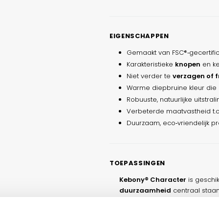
EIGENSCHAPPEN
Gemaakt van FSC®‑gecertifi
Karakteristieke
knopen
en ke
Niet verder te
verzagen of f
Warme diepbruine kleur die eg
Robuuste, natuurlijke uitstrali
Verbeterde maatvastheid t.
Duurzaam, eco‑vriendelijk pr
TOEPASSINGEN
Kebony® Character
is geschi
duurzaamheid
centraal staan
Gevelbekleding
— uitgesprok
Terrasbouw
— duurzaam alte