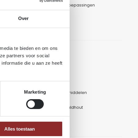
materiaal voor structurele buitentoepassingen
Over
 promenades
ties
 media te bieden en om ons
ze partners voor social
nformatie die u aan ze heeft
st
dankzij de Kebony‑modificatie
lootstelling aan UV
Marketing
iobased, geen giftige impregneermiddelen
igen, geen oliën of lakken nodig
agvastheid
t.o.v. onbehandeld naaldhout
ter_NL_v1.pdf
ext.pdf
Alles toestaan