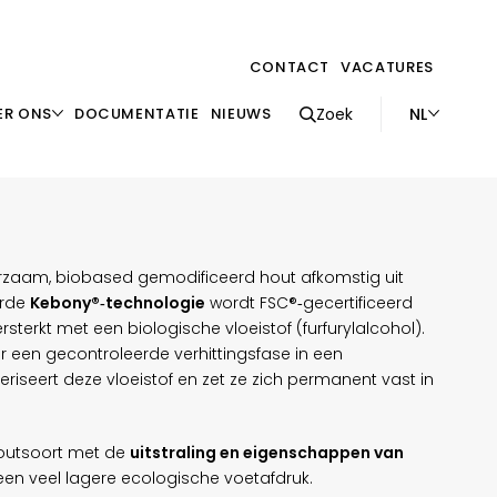
CONTACT
VACATURES
NL
ER ONS
DOCUMENTATIE
NIEUWS
Zoek
rzaam, biobased gemodificeerd hout afkomstig uit
erde
Kebony®‑technologie
wordt FSC®‑gecertificeerd
ersterkt met een biologische vloeistof (furfurylalcohol).
 een gecontroleerde verhittingsfase in een
seert deze vloeistof en zet ze zich permanent vast in
houtsoort met de
uitstraling en eigenschappen van
een veel lagere ecologische voetafdruk.