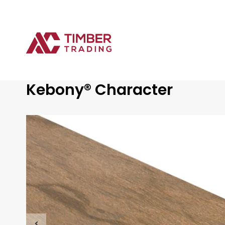
Aanbod
Kebony® Character
Gemodificeerd hout
Kebony® Character