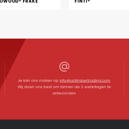
OWOOD® FRAKÉ
FINTI®
Je kan ons mailen op
info@actimbertrading.com
.
Wij doen ons best om binnen de 2 werkdagen te
antwoorden.