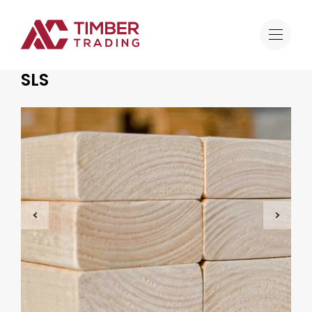
Aanbod
SLS
Houtskeletbouw
SLS