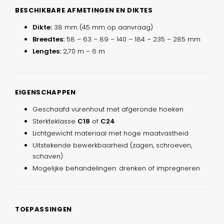
BESCHIKBARE AFMETINGEN EN DIKTES
Dikte:
38 mm (45 mm op aanvraag)
Breedtes:
58 – 63 – 89 – 140 – 184 – 235 – 285 mm
Lengtes:
2,70 m – 6 m
EIGENSCHAPPEN
Geschaafd vurenhout met afgeronde hoeken
Sterkteklasse
C18
of
C24
Lichtgewicht materiaal met hoge maatvastheid
Uitstekende bewerkbaarheid (zagen, schroeven,
schaven)
Mogelijke behandelingen: drenken of impregneren
TOEPASSINGEN