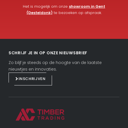
Het is mogelijk om onze
showroom in Gent
(Desteldonk)
te bezoeken op afspraak.
L
F
i
a
SCHRIJF JE IN OP ONZE NIEUWSBRIEF
n
c
k
e
Zo blijf je steeds op de hoogte van de laatste
e
b
nieuwtjes en innovaties.
d
o
INSCHRIJVEN
i
o
n
k