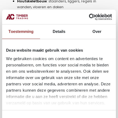
Houtskeletbouw
: staanders, liggers, regels in
wanden, vloeren en daken
Binnenwanden & scheidingswanden
: ideaal voor
lichte constructies
Dakconstructies
: sporen en gordingen in lichte
daken, droog of prefab
Toestemming
Details
Over
Algemene timmerwerken
: kozijnen, latten, lichte
binnenconstructies
Deze website maakt gebruik van cookies
We gebruiken cookies om content en advertenties te
TECHNISCHE SPECIFICATIES
personaliseren, om functies voor social media te bieden
en om ons websiteverkeer te analyseren. Ook delen we
TF_ACTT_SLS_NL.pdf
informatie over uw gebruik van onze site met onze
partners voor social media, adverteren en analyse. Deze
partners kunnen deze gegevens combineren met andere
informatie die u aan ze heeft verstrekt of die ze hebben
verzameld op basis van uw gebruik van hun services.
Gerelateerde producten
Toestemmingsselectie