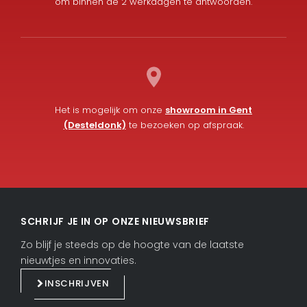
om binnen de 2 werkdagen te antwoorden.
Het is mogelijk om onze
showroom in Gent
(Desteldonk)
te bezoeken op afspraak.
L
F
i
a
SCHRIJF JE IN OP ONZE NIEUWSBRIEF
n
c
k
e
Zo blijf je steeds op de hoogte van de laatste
e
b
nieuwtjes en innovaties.
d
o
INSCHRIJVEN
i
o
n
k