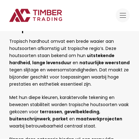
Aanbod
Tropisch hardhout
Tropisch hardhout
Tropisch hardhout omvat een brede waaier aan
houtsoorten afkomstig uit tropische regio’s. Deze
houtsoorten staan bekend om hun
uitstekende
hardheid
,
lange levensduur
en
natuurlijke weerstand
tegen slijtage en weersomstandigheden. Dat maakt ze
bijzonder geschikt voor toepassingen waarbij hoge
prestaties en esthetiek essentieel zijn.
Met hun diepe kleuren, karaktervolle tekening en
bewezen stabiliteit worden tropische houtsoorten vaak
gekozen voor
terrassen
,
gevelbekleding
,
buitenschrijnwerk
,
parket
en
maatwerkprojecten
waarbij betrouwbaarheid centraal staat.