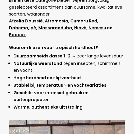
Binnen deze categorie bieden wij een zorgvuldig
geselecteerd assortiment aan duurzame, kwalitatieve
soorten, waaronder:
Afzelia Doussié
,
Afromosia
,
Cumaru Red
,
Dabema,
Ipé
,
Massaranduba
,
Niové
,
Nemesu
en
Padouk
.
Waarom kiezen voor tropisch hardhout?
Duurzaamheidsklasse 1–2
→ zeer lange levensduur
Natuurlijke weerstand
tegen insecten, schimmels
en vocht
Hoge hardheid en slijtvastheid
Stabiel bij temperatuur‑ en vochtvariaties
Geschikt voor intensief gebruik en
buitenprojecten
Warme, authentieke uitstraling